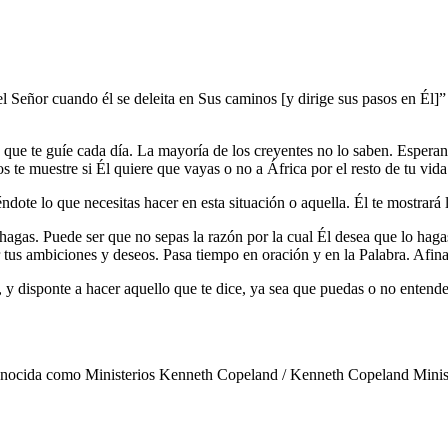
l Señor cuando él se deleita en Sus caminos [y dirige sus pasos en Él]”
ra que te guíe cada día. La mayoría de los creyentes no lo saben. Esper
 te muestre si Él quiere que vayas o no a África por el resto de tu vida
ndote lo que necesitas hacer en esta situación o aquella. Él te mostrará
gas. Puede ser que no sepas la razón por la cual Él desea que lo haga
tus ambiciones y deseos. Pasa tiempo en oración y en la Palabra. Afina t
, y disponte a hacer aquello que te dice, ya sea que puedas o no entend
nocida como Ministerios Kenneth Copeland / Kenneth Copeland Ministr