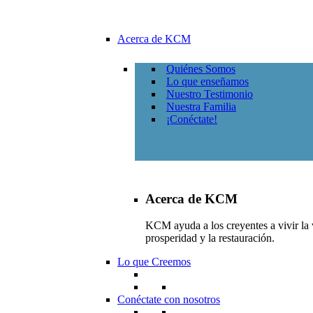
Acerca de KCM
Quiénes Somos
Lo que enseñamos
Nuestro Testimonio
Nuestra Familia
¡Conéctate!
Acerca de KCM
KCM ayuda a los creyentes a vivir la v
prosperidad y la restauración.
Lo que Creemos
Conéctate con nosotros