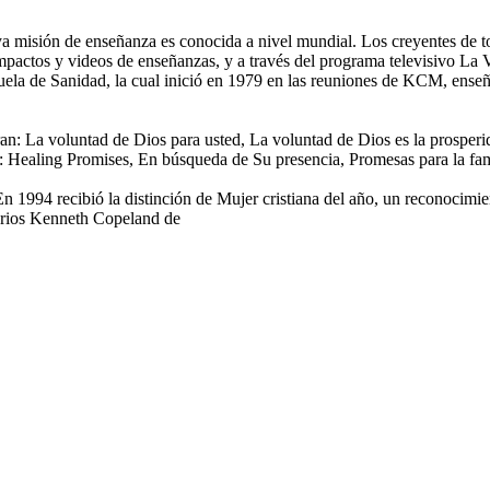
ya misión de enseñanza es conocida a nivel mundial. Los creyentes de to
mpactos y videos de enseñanzas, y a través del programa televisivo La V
la de Sanidad, la cual inició en 1979 en las reuniones de KCM, enseñ
ntran: La voluntad de Dios para usted, La voluntad de Dios es la pros
n: Healing Promises, En búsqueda de Su presencia, Promesas para la fami
En 1994 recibió la distinción de Mujer cristiana del año, un reconocimie
erios Kenneth Copeland de