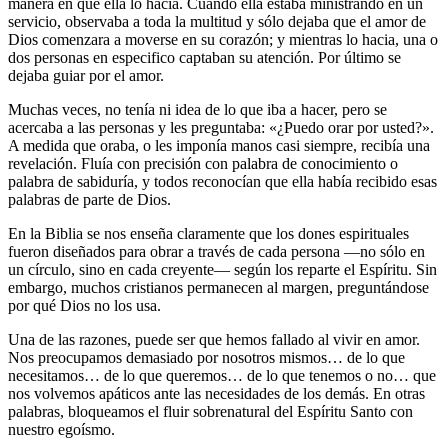
manera en que ella lo hacía. Cuando ella estaba ministrando en un
servicio, observaba a toda la multitud y sólo dejaba que el amor de
Dios comenzara a moverse en su corazón; y mientras lo hacia, una o
dos personas en especifico captaban su atención. Por último se
dejaba guiar por el amor.
Muchas veces, no tenía ni idea de lo que iba a hacer, pero se
acercaba a las personas y les preguntaba: «¿Puedo orar por usted?».
A medida que oraba, o les imponía manos casi siempre, recibía una
revelación. Fluía con precisión con palabra de conocimiento o
palabra de sabiduría, y todos reconocían que ella había recibido esas
palabras de parte de Dios.
En la Biblia se nos enseña claramente que los dones espirituales
fueron diseñados para obrar a través de cada persona —no sólo en
un círculo, sino en cada creyente— según los reparte el Espíritu. Sin
embargo, muchos cristianos permanecen al margen, preguntándose
por qué Dios no los usa.
Una de las razones, puede ser que hemos fallado al vivir en amor.
Nos preocupamos demasiado por nosotros mismos… de lo que
necesitamos… de lo que queremos… de lo que tenemos o no… que
nos volvemos apáticos ante las necesidades de los demás. En otras
palabras, bloqueamos el fluir sobrenatural del Espíritu Santo con
nuestro egoísmo.