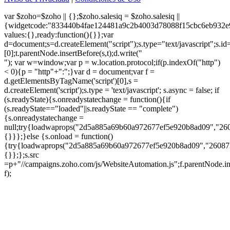
var $zoho=$zoho || {};$zoho.salesiq = $zoho.salesiq ||
{widgetcode:"833440b4fae124481a9c2b4003d78088f15cbc6eb932e
values:{},ready:function(){}};var
d=document;s=d.createElement("script");s.type="text/javascript";s.id
[0];t.parentNode.insertBefore(s,t);d.write("
"); var w=window;var p = w.location.protocol;if(p.indexOf("http")
< 0){p = "http"+":";}var d = document;var f =
d.getElementsByTagName('script')[0],s =
d.createElement('script');s.type = 'text/javascript'; s.async = false; if
(s.readyState){s.onreadystatechange = function(){if
(s.readyState=="loaded"||s.readyState == "complete")
{s.onreadystatechange =
null;try{loadwaprops("2d5a885a69b60a972677ef5e920b8ad09","26
{}}};}else {s.onload = function()
{try{loadwaprops("2d5a885a69b60a972677ef5e920b8ad09","26087
{}};};s.src
=p+"//campaigns.zoho.com/js/WebsiteAutomation.js";f.parentNode.in
f);