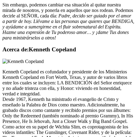
Sin embargo, podemos cambiar esa situación al quitar nuestra
mirada de nosotros, y ponerla en aquellos que nos rodean. Podemos
decirle al SEÑOR, cada día:
Padre, decido ser guiado por el amor
a partir de hoy. Llévame a las personas que quieres que BENDIGA,
y ayúdame a sumergirme en el fluir sobrenatural del Espíritu.
Hazme una expresión de Tu poderoso amor… y ¡dame Tus dones
para ministrárselos a otros!
Acerca de:Kenneth Copeland
Kenneth Copeland es cofundador y presidente de los Ministerios
Kenneth Copeland en Fort Worth, Texas, y autor de varios libros
entre los cuales se incluyen: LA BENDICIÓN del Señor enriquece
y no añade tristeza con ella, y Honor: viviendo en honestidad,
verdad e integridad.
Desde 1967, Kenneth ha ministrado el evangelio de Cristo y
enseñado la Palabra de Dios como maestro. Adicionalmente, ha
grabado discos como cantante y recibido premios por sus álbumes:
Only the Redeemed (también nominado al premio Grammy), In His
Presence, He Is Jehovah, Just a Closer Walk y Big Band Gospel.
Como actor en su papel de Wichita Slim, es coprotagonista de los
videos infantiles: The Gunslinger, Covenant Rider, y de la película: