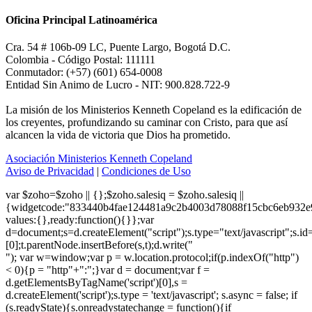
Oficina Principal Latinoamérica
Cra. 54 # 106b-09 LC, Puente Largo, Bogotá D.C.
Colombia - Código Postal: 111111
Conmutador: (+57) (601) 654-0008
Entidad Sin Animo de Lucro - NIT: 900.828.722-9
La misión de los Ministerios Kenneth Copeland es la edificación de
los creyentes, profundizando su caminar con Cristo, para que así
alcancen la vida de victoria que Dios ha prometido.
Asociación Ministerios Kenneth Copeland
Aviso de Privacidad
|
Condiciones de Uso
var $zoho=$zoho || {};$zoho.salesiq = $zoho.salesiq ||
{widgetcode:"833440b4fae124481a9c2b4003d78088f15cbc6eb932e
values:{},ready:function(){}};var
d=document;s=d.createElement("script");s.type="text/javascript";s.id
[0];t.parentNode.insertBefore(s,t);d.write("
"); var w=window;var p = w.location.protocol;if(p.indexOf("http")
< 0){p = "http"+":";}var d = document;var f =
d.getElementsByTagName('script')[0],s =
d.createElement('script');s.type = 'text/javascript'; s.async = false; if
(s.readyState){s.onreadystatechange = function(){if