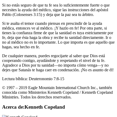
Si no estás seguro de que tu fe sea lo suficientemente fuerte o que
necesites la ayuda del médico, sigue las instrucciones del apóstol
Pablo (Colosenses 3:15) y deja que la paz sea tu árbitro.
Si te asalta el temor cuando piensas en prescindir de la ayuda
médica, entonces ve al médico. ¡Y hazlo en fe! Por otra parte, si
tienes la confianza firme de que la sanidad es tuya estrictamente por
fe, deja que ésta haga la obra y recibe tu sanidad directamente. Ir o
no al médico no es lo importante. Lo que importa es que aquello que
hagas, sea hecho en fe.
De cualquier manera, puedes regocijarte al saber que Dios está
cooperando contigo, ayudándote y respetando el nivel de tu fe.
Agradece a Dios por tu sanidad―no importa cómo venga―y no
dejes que Satanás te haga caer en condenación. ¡No es asunto de él!
Lectura bíblica: Deuteronomio 7:8-15
© 1997 – 2019 Eagle Mountain International Church Inc., también
conocida como Ministerios Kenneth Copeland / Kenneth Copeland
Ministries. Todos los derechos reservados.
Acerca de:Kenneth Copeland