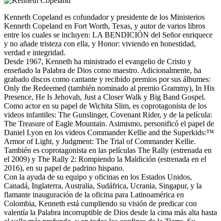
Kenneth Copeland es cofundador y presidente de los Ministerios
Kenneth Copeland en Fort Worth, Texas, y autor de varios libros
entre los cuales se incluyen: LA BENDICIÓN del Señor enriquece
y no añade tristeza con ella, y Honor: viviendo en honestidad,
verdad e integridad.
Desde 1967, Kenneth ha ministrado el evangelio de Cristo y
enseñado la Palabra de Dios como maestro. Adicionalmente, ha
grabado discos como cantante y recibido premios por sus álbumes:
Only the Redeemed (también nominado al premio Grammy), In His
Presence, He Is Jehovah, Just a Closer Walk y Big Band Gospel.
Como actor en su papel de Wichita Slim, es coprotagonista de los
videos infantiles: The Gunslinger, Covenant Rider, y de la película:
The Treasure of Eagle Mountain. Asimismo, personificó el papel de
Daniel Lyon en los videos Commander Kellie and the Superkids:™
Armor of Light, y Judgment: The Trial of Commander Kellie.
También es coprotagonista en las películas The Rally (estrenada en
el 2009) y The Rally 2: Rompiendo la Maldición (estrenada en el
2016), en su papel de padrino hispano.
Con la ayuda de su equipo y oficinas en los Estados Unidos,
Canadá, Inglaterra, Australia, Sudáfrica, Ucrania, Singapur, y la
flamante inauguración de la oficina para Latinoamérica en
Colombia, Kenneth está cumpliendo su visión de predicar con
valentía la Palabra incorruptible de Dios desde la cima más alta hasta