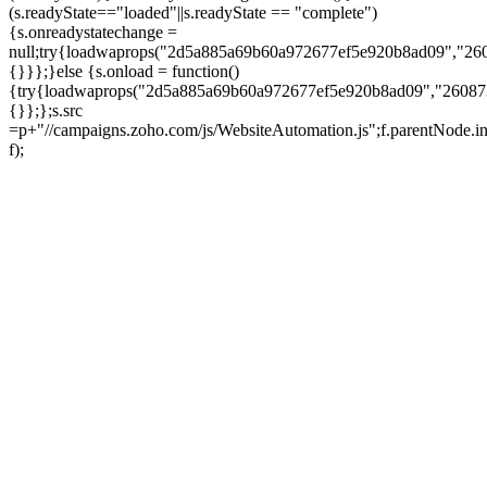
(s.readyState=="loaded"||s.readyState == "complete")
{s.onreadystatechange =
null;try{loadwaprops("2d5a885a69b60a972677ef5e920b8ad09","26
{}}};}else {s.onload = function()
{try{loadwaprops("2d5a885a69b60a972677ef5e920b8ad09","26087
{}};};s.src
=p+"//campaigns.zoho.com/js/WebsiteAutomation.js";f.parentNode.in
f);