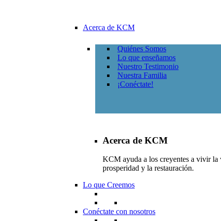
Acerca de KCM
Quiénes Somos
Lo que enseñamos
Nuestro Testimonio
Nuestra Familia
¡Conéctate!
Acerca de KCM
KCM ayuda a los creyentes a vivir la v
prosperidad y la restauración.
Lo que Creemos
Conéctate con nosotros