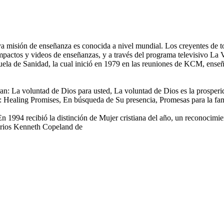
ya misión de enseñanza es conocida a nivel mundial. Los creyentes de to
mpactos y videos de enseñanzas, y a través del programa televisivo La V
la de Sanidad, la cual inició en 1979 en las reuniones de KCM, enseñ
ntran: La voluntad de Dios para usted, La voluntad de Dios es la pros
n: Healing Promises, En búsqueda de Su presencia, Promesas para la fami
En 1994 recibió la distinción de Mujer cristiana del año, un reconocimie
erios Kenneth Copeland de