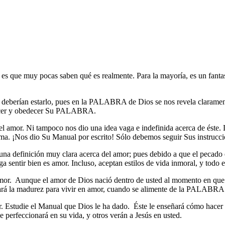
 es que muy pocas saben qué es realmente. Para la mayoría, es un fant
no deberían estarlo, pues en la PALABRA de Dios se nos revela claramen
nocer y obedecer Su PALABRA.
l amor. Ni tampoco nos dio una idea vaga e indefinida acerca de éste. Lo 
a. ¡Nos dio Su Manual por escrito! Sólo debemos seguir Sus instrucci
 una definición muy clara acerca del amor; pues debido a que el pecad
ga sentir bien es amor. Incluso, aceptan estilos de vida inmoral, y todo
mor.
Aunque el amor de Dios nació dentro de usted al momento en que
arrollará la madurez para vivir en amor, cuando se alimente de la PALAB
 Estudie el Manual que Dios le ha dado.
Éste le enseñará cómo hacer 
erfeccionará en su vida, y otros verán a Jesús en usted.