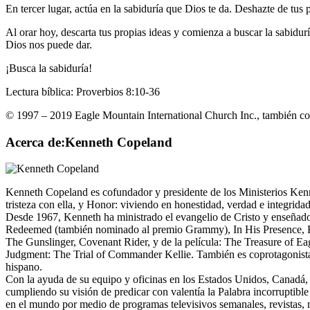
En tercer lugar, actúa en la sabiduría que Dios te da. Deshazte de tus
Al orar hoy, descarta tus propias ideas y comienza a buscar la sabid
Dios nos puede dar.
¡Busca la sabiduría!
Lectura bíblica: Proverbios 8:10-36
© 1997 – 2019 Eagle Mountain International Church Inc., también co
Acerca de:Kenneth Copeland
Kenneth Copeland es cofundador y presidente de los Ministerios Ken
tristeza con ella, y Honor: viviendo en honestidad, verdad e integridad
Desde 1967, Kenneth ha ministrado el evangelio de Cristo y enseñado
Redeemed (también nominado al premio Grammy), In His Presence, He I
The Gunslinger, Covenant Rider, y de la película: The Treasure of 
Judgment: The Trial of Commander Kellie. También es coprotagonista 
hispano.
Con la ayuda de su equipo y oficinas en los Estados Unidos, Canadá, I
cumpliendo su visión de predicar con valentía la Palabra incorruptible
en el mundo por medio de programas televisivos semanales, revistas, 