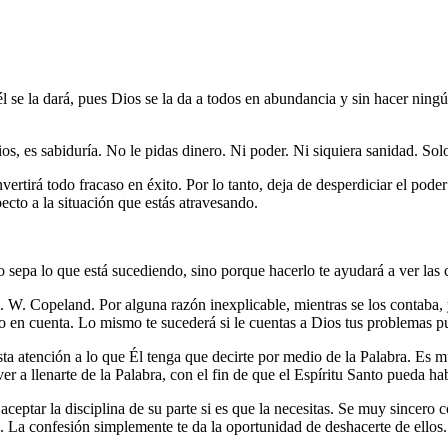
él se la dará, pues Dios se la da a todos en abundancia y sin hacer nin
, es sabiduría. No le pidas dinero. Ni poder. Ni siquiera sanidad. Solo
nvertirá todo fracaso en éxito. Por lo tanto, deja de desperdiciar el pod
ecto a la situación que estás atravesando.
o sepa lo que está sucediendo, sino porque hacerlo te ayudará a ver las 
W. Copeland. Por alguna razón inexplicable, mientras se los contaba, 
 en cuenta. Lo mismo te sucederá si le cuentas a Dios tus problemas p
esta atención a lo que Él tenga que decirte por medio de la Palabra. E
er a llenarte de la Palabra, con el fin de que el Espíritu Santo pueda ha
eptar la disciplina de su parte si es que la necesitas. Se muy sincero c
. La confesión simplemente te da la oportunidad de deshacerte de ellos.