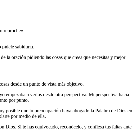
gún reproche»
 pídele sabiduría.
er de la oración pidiendo las cosas que
crees
que necesitas y mejor
cosas desde un punto de vista más objetivo.
yo empezaba a verlos desde otra perspectiva. Mi perspectiva hacia
unto por punto.
s muy posible que tu preocupación haya ahogado la Palabra de Dios en
blarte por medio de ella.
on Dios. Si te has equivocado, reconócelo, y confiesa tus faltas ante