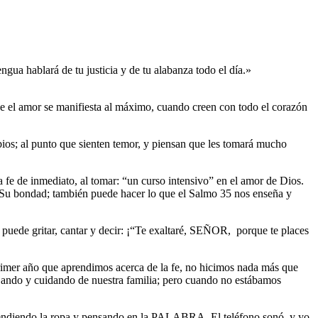
gua hablará de tu justicia y de tu alabanza todo el día.»
ue el amor se manifiesta al máximo, cuando creen con todo el corazón
ios; al punto que sienten temor, y piensan que les tomará mucho
 fe de inmediato, al tomar: “un curso intensivo” en el amor de Dios.
de Su bondad; también puede hacer lo que el Salmo 35 nos enseña y
 puede gritar, cantar y decir: ¡“Te exaltaré, SEÑOR,
porque te places
imer año que aprendimos acerca de la fe, no hicimos nada más que
jando y cuidando de nuestra familia; pero cuando no estábamos
 tendiendo la ropa y pensando en la PALABRA. El teléfono sonó, y yo