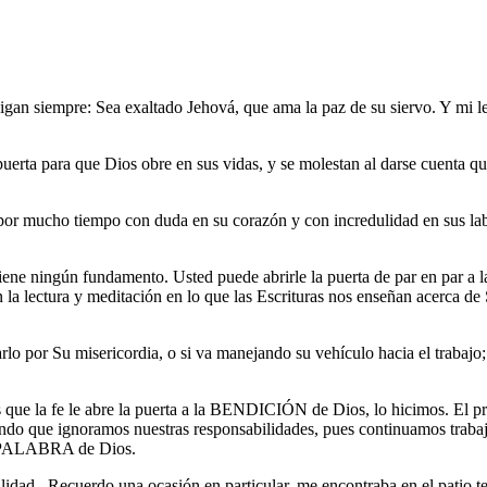
igan siempre: Sea exaltado Jehová, que ama la paz de su siervo. Y mi len
uerta para que Dios obre en sus vidas, y se molestan al darse cuenta q
por mucho tiempo con duda en su corazón y con incredulidad en sus lab
iene ningún fundamento. Usted puede abrirle la puerta de par en par a la
n la lectura y meditación en lo que las Escrituras nos enseñan acerca 
lo por Su misericordia, o si va manejando su vehículo hacia el trabajo;
que la fe le abre la puerta a la BENDICIÓN de Dios, lo hicimos. El pr
ndo que ignoramos nuestras responsabilidades, pues continuamos traba
la PALABRA de Dios.
lidad.
Recuerdo una ocasión en particular, me encontraba en el patio