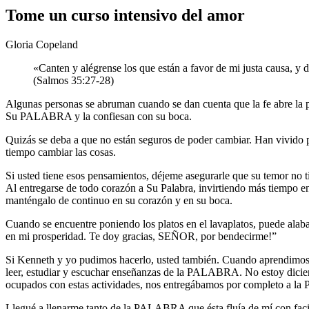
Tome un curso intensivo del amor
Gloria Copeland
«Canten y alégrense los que están a favor de mi justa causa, y d
(Salmos 35:27-28)
Algunas personas se abruman cuando se dan cuenta que la fe abre la p
Su PALABRA y la confiesan con su boca.
Quizás se deba a que no están seguros de poder cambiar. Han vivido 
tiempo cambiar las cosas.
Si usted tiene esos pensamientos, déjeme asegurarle que su temor no t
Al entregarse de todo corazón a Su Palabra, invirtiendo más tiempo e
manténgalo de continuo en su corazón y en su boca.
Cuando se encuentre poniendo los platos en el lavaplatos, puede alabar
en mi prosperidad. Te doy gracias, SEÑOR, por bendecirme!”
Si Kenneth y yo pudimos hacerlo, usted también. Cuando aprendimos 
leer, estudiar y escuchar enseñanzas de la PALABRA. No estoy dicie
ocupados con estas actividades, nos entregábamos por completo a 
Llegué a llenarme tanto de la PALABRA que ésta fluía de mí con faci