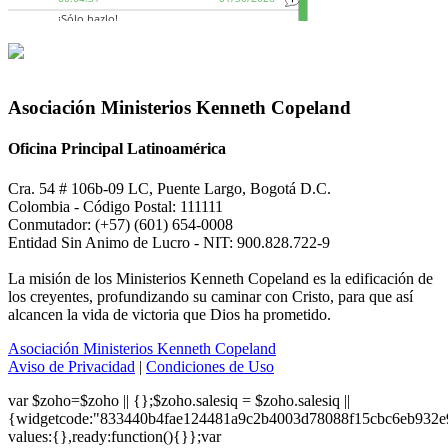
Asociación Ministerios Kenneth Copeland
Oficina Principal Latinoamérica
Cra. 54 # 106b-09 LC, Puente Largo, Bogotá D.C.
Colombia - Código Postal: 111111
Conmutador: (+57) (601) 654-0008
Entidad Sin Animo de Lucro - NIT: 900.828.722-9
La misión de los Ministerios Kenneth Copeland es la edificación de
los creyentes, profundizando su caminar con Cristo, para que así
alcancen la vida de victoria que Dios ha prometido.
Asociación Ministerios Kenneth Copeland
Aviso de Privacidad
|
Condiciones de Uso
var $zoho=$zoho || {};$zoho.salesiq = $zoho.salesiq ||
{widgetcode:"833440b4fae124481a9c2b4003d78088f15cbc6eb932e
values:{},ready:function(){}};var