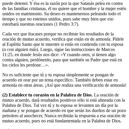
puede detener. Y ésa es la razón por la que Satanás pelea en contra
de las familias cristianas, él no quiere que el hombre y la mujer estén
unidos en matrimonio. Su deseo es mantenernos peleando todo el
tiempo y que no estemos unidos, pues sabe muy bien que eso
estorbará nuestras oraciones (1 Pedro 3:7).
Cada vez que fracases porque no recibiste los resultados de la
oración de mutuo acuerdo, verifica que están en de armonía. Pídele
al Espíritu Santo que te muestre si estás en contienda con tu esposa
(o con alguien más). Luego, sigue las instrucciones de Marcos
11:25, en donde Jesús nos dice: «Y cuando oren, si tienen algo
contra alguien, perdónenlo, para que también su Padre que está en
los cielos les perdone…».
No es suficiente que tú y tu esposa simplemente se pongan de
acuerdo en orar por un tema específico. También deben estar en
armonía en otras áreas. ¡Así que realiza una verificación de armonía!
(
2
) Establece tu corazón en la Palabra de Dios
. La oración de
mutuo acuerdo, dará resultados positivos sólo si está alineada con la
Palabra de Dios. Tal vez tú y tu esposa se levanten un día por la
mañana y se pongan de acuerdo en que serán los dueños de un pozo
petrolero al anochecer, Nunca recibirán la respuesta a esa oración de
mutuo acuerdo, pues no está fundamentada en la Palabra de Dios.