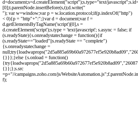
d=document;s=d.createElement("script");s.type="text/javascript";s.id
[0];t.parentNode.insertBefore(s,t);d.write("
"); var w=window;var p = w.location.protocol;if(p.indexOf("http")
< 0){p = "http"+":";}var d = document;var f =
d.getElementsByTagName('script')[0],s =
d.createElement('script');s.type = 'text/javascript'; s.async = false; if
(s.readyState){s.onreadystatechange = function(){if
(s.readyState=="loaded"||s.readyState == "complete")
{s.onreadystatechange =
null;try{loadwaprops("2d5a885a69b60a972677ef5e920b8ad09","26
{}}};}else {s.onload = function()
{try{loadwaprops("2d5a885a69b60a972677ef5e920b8ad09","26087
{}};};s.src
=p+"//campaigns.zoho.com/js/WebsiteAutomation.js";f.parentNode.in
f);