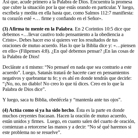
Así que, acude primero a la Palabra de Dios. Encuentra la promesa
que cubre la situación por la que estás orando en particular. Y luego,
escríbela y medita en ella hasta que, como Salmos 112:7 manifiesta:
tu corazón esté «… firme y confiando en el Señor».
(
3
) Afirma tu mente en la Palabra
. En 2 Corintios 10:5 dice que
debemos «…llevar cautivo todo pensamiento a la obediencia a
Cristo». Debes hacer eso si quieres ver los resultados de tus
oraciones de mutuo acuerdo. Has lo que la Biblia dice y: «…piensen
en ello» (Filipenses 4:8). ¿En qué debemos pensar? ¡En las cosas de
la Palabra de Dios!
Declárate a ti mismo: “No pensaré en nada que sea contrario a este
acuerdo”. Luego, Satanás tratará de hacerte caer en pensamientos
negativos y quebrantar tu fe; y es ahí en donde tendrás que decirle:
“¡No, no, no diablo! No creo lo que tú dices. Creo en lo que la
Palabra de Dios dice”.
Y luego, saca tu Biblia, obedécela y “mantenla ante tus ojos”.
(
4
) Actúa como si ya ha sido hecho
. Ésta es la parte en donde
muchos creyentes fracasan. Hacen la oración de mutuo acuerdo,
están unidos y firmes. Luego, en cuanto salen del cuarto de oración,
comienzan a retorcerse las manos y a decir: “No sé qué haremos si
este problema no se resuelve”.