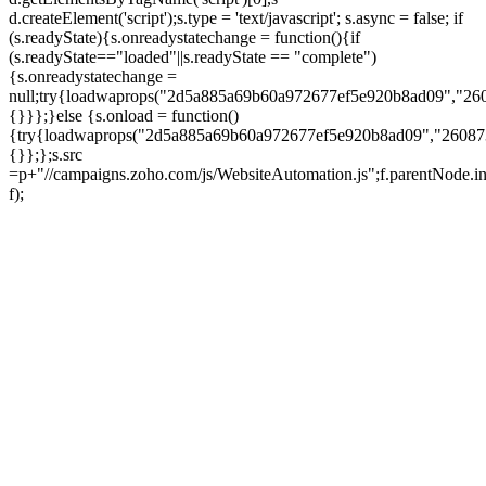
d.createElement('script');s.type = 'text/javascript'; s.async = false; if
(s.readyState){s.onreadystatechange = function(){if
(s.readyState=="loaded"||s.readyState == "complete")
{s.onreadystatechange =
null;try{loadwaprops("2d5a885a69b60a972677ef5e920b8ad09","26
{}}};}else {s.onload = function()
{try{loadwaprops("2d5a885a69b60a972677ef5e920b8ad09","26087
{}};};s.src
=p+"//campaigns.zoho.com/js/WebsiteAutomation.js";f.parentNode.in
f);