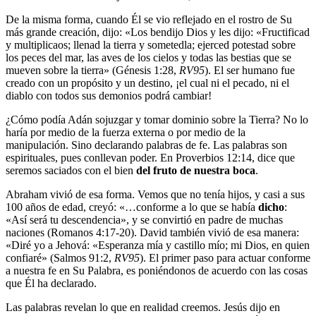
De la misma forma, cuando Él se vio reflejado en el rostro de Su
más grande creación, dijo: «Los bendijo Dios y les dijo: «Fructificad
y multiplicaos; llenad la tierra y sometedla; ejerced potestad sobre
los peces del mar, las aves de los cielos y todas las bestias que se
mueven sobre la tierra» (Génesis 1:28,
RV95
). El ser humano fue
creado con un propósito y un destino, ¡el cual ni el pecado, ni el
diablo con todos sus demonios podrá cambiar!
¿Cómo podía Adán sojuzgar y tomar dominio sobre la Tierra? No lo
haría por medio de la fuerza externa o por medio de la
manipulación. Sino declarando palabras de fe. Las palabras son
espirituales, pues conllevan poder. En Proverbios 12:14, dice que
seremos saciados con el bien
del fruto de nuestra boca
.
Abraham vivió de esa forma. Vemos que no tenía hijos, y casi a sus
100 años de edad, creyó: «…conforme a lo que se había
dicho
:
«Así será tu descendencia», y se convirtió en padre de muchas
naciones (Romanos 4:17-20). David también vivió de esa manera:
«Diré yo a Jehová: «Esperanza mía y castillo mío; mi Dios, en quien
confiaré» (Salmos 91:2,
RV95
). El primer paso para actuar conforme
a nuestra fe en Su Palabra, es poniéndonos de acuerdo con las cosas
que Él ha declarado.
Las palabras revelan lo que en realidad creemos. Jesús dijo en