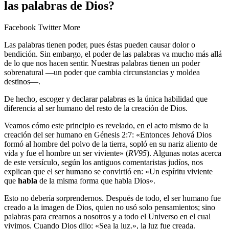
las palabras de Dios?
Facebook
Twitter
More
Las palabras tienen poder, pues éstas pueden causar dolor o
bendición. Sin embargo, el poder de las palabras va mucho más allá
de lo que nos hacen sentir. Nuestras palabras tienen un poder
sobrenatural —un poder que cambia circunstancias y moldea
destinos—.
De hecho, escoger y declarar palabras es la única habilidad que
diferencia al ser humano del resto de la creación de Dios.
Veamos cómo este principio es revelado, en el acto mismo de la
creación del ser humano en Génesis 2:7: «Entonces Jehová Dios
formó al hombre del polvo de la tierra, sopló en su nariz aliento de
vida y fue el hombre un ser viviente» (
RV95
). Algunas notas acerca
de este versículo, según los antiguos comentaristas judíos, nos
explican que el ser humano se convirtió en: «Un espíritu viviente
que
habla
de la misma forma que habla Dios».
Esto no debería sorprendernos. Después de todo, el ser humano fue
creado a la imagen de Dios, quien no usó solo pensamientos; sino
palabras para crearnos a nosotros y a todo el Universo en el cual
vivimos. Cuando Dios dijo: «Sea la luz.», la luz fue creada.