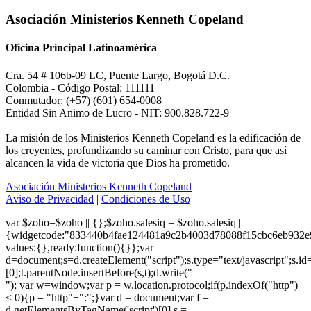
Asociación Ministerios Kenneth Copeland
Oficina Principal Latinoamérica
Cra. 54 # 106b-09 LC, Puente Largo, Bogotá D.C.
Colombia - Código Postal: 111111
Conmutador: (+57) (601) 654-0008
Entidad Sin Animo de Lucro - NIT: 900.828.722-9
La misión de los Ministerios Kenneth Copeland es la edificación de
los creyentes, profundizando su caminar con Cristo, para que así
alcancen la vida de victoria que Dios ha prometido.
Asociación Ministerios Kenneth Copeland
Aviso de Privacidad
|
Condiciones de Uso
var $zoho=$zoho || {};$zoho.salesiq = $zoho.salesiq ||
{widgetcode:"833440b4fae124481a9c2b4003d78088f15cbc6eb932e
values:{},ready:function(){}};var
d=document;s=d.createElement("script");s.type="text/javascript";s.id
[0];t.parentNode.insertBefore(s,t);d.write("
"); var w=window;var p = w.location.protocol;if(p.indexOf("http")
< 0){p = "http"+":";}var d = document;var f =
d.getElementsByTagName('script')[0],s =